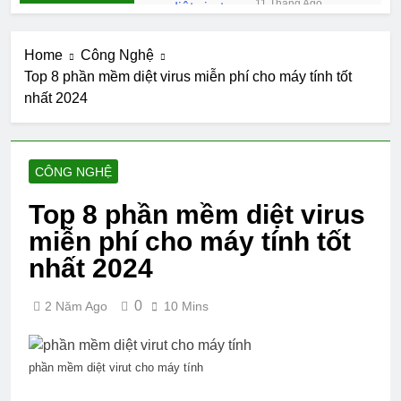
11 Tháng Ago
PHÍ tốt nhất
10 chương trình liên kết
2025
SaaS hàng đầu năm 2025
Home
Công Nghệ
11 Tháng Ago
Top 8 phần mềm diệt virus miễn phí cho máy tính tốt
Top 6 dịch vụ
nhất 2024
Hosting tốt nhất hiện
nay
2 Năm Ago
9 khóa học phát
triển bản thân 2024
CÔNG NGHỆ
2 Năm Ago
7 Công cụ
Top 8 phần mềm diệt virus
Marketing Tool hữu
miễn phí cho máy tính tốt
dụng
2 Năm Ago
10 AI viết content
nhất 2024
miễn phí tốt nhất
2024
2 Năm Ago
0
2 Năm Ago
10 Mins
Top 8 phần mềm diệt
virus miễn phí cho
máy tính tốt nhất 2024
2 Năm Ago
phần mềm diệt virut cho máy tính
10 Phần Mềm Trí Tuệ
Nhân Tạo AI Tốt