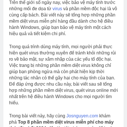
Trên thế giới số ngày nay, việc bảo vệ máy tính trước
Nhất 2024
2 Năm Ago
những mối đe dọa từ
virus
và phần mềm độc hại là vô
9 công cụ AI tạo
cùng cấp bách. Bài viết này sẽ tổng hợp những phần
video từ văn bản
mềm diệt virus miễn phí hàng đầu dành cho hệ điều
miễn phí
2 Năm Ago
hành Windows, giúp bạn bảo vệ máy tính một cách
5 Công cụ phát hiện
hiệu quả và tiết kiệm chi phí.
văn bản do AI tạo ra
tốt nhất năm 2024
2 Năm Ago
Trong quá trình dùng máy tính, mọi người phải thực
hiện quét virus thường xuyên để tránh khỏi những rủi
ro về bảo mật, sự xâm nhập của các yếu tố độc hại.
Việc trang bị những phần mềm diệt virus không chỉ
giúp bạn phòng ngừa mà còn phát hiện kịp thời
những tác nhân có thể gây hại cho máy tính của bạn.
Để đáp ứng được nhu cầu này, bài viết sau sẽ tổng
hợp những phần mềm diệt virus, quét virus online mới
nhất trên hệ điều hành Windows cho mọi người tìm
hiểu.
Trong bài viết này, hãy cùng
Josnguyen.com
khám
phá
Top 8 phần mềm diệt virus miễn phí cho máy