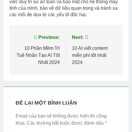
việc duy trì sự an toàn và bảo mật cho hệ thống máy
tính của mình, bảo vệ dữ liệu quan trọng và tránh xa
các mối đe dọa từ các yếu tố độc hại.
Điều
Previous:
Next:
hướng
10 Phần Mềm Trí
10 AI viết content
Tuệ Nhân Tạo AI Tốt
miễn phí tốt nhất
bài
Nhất 2024
2024
viết
ĐỂ LẠI MỘT BÌNH LUẬN
Email của bạn sẽ không được hiển thị công
khai.
Các trường bắt buộc được đánh dấu
*