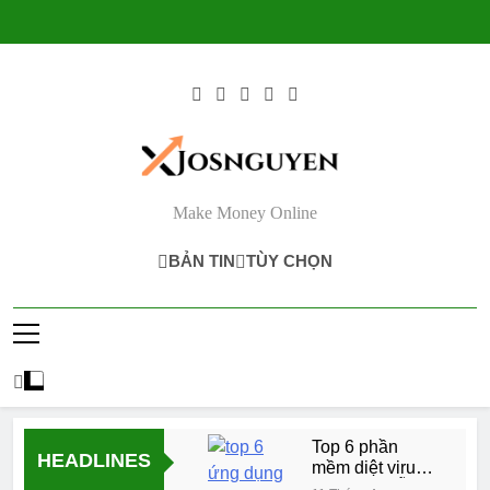
Skip
to
content
Make Money Online
BẢN TIN
TÙY CHỌN
Top 6 phần
HEADLINES
mềm diệt virus
Android MIỄN