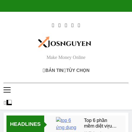
Skip
to
content
Make Money Online
BẢN TIN
TÙY CHỌN
Top 6 phần
HEADLINES
mềm diệt virus
Android MIỄN