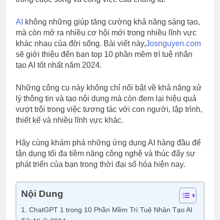
Nhất 2024
2 Năm Ago
9 công cụ AI tạo
AI
không những giúp tăng cường khả năng sáng tạo,
video từ văn bản
mà còn mở ra nhiều cơ hội mới trong nhiều lĩnh vực
miễn phí
2 Năm Ago
khác nhau của đời sống. Bài viết này,
Josnguyen.com
5 Công cụ phát hiện
sẽ giới thiệu đến bạn top 10 phần mềm trí tuệ nhân
văn bản do AI tạo ra
tạo AI tốt nhất năm 2024.
tốt nhất năm 2024
2 Năm Ago
Những công cụ này không chỉ nổi bật về khả năng xử
lý thông tin và tạo nội dung mà còn đem lại hiệu quả
vượt trội trong việc tương tác với con người, lập trình,
thiết kế và nhiều lĩnh vực khác.
Hãy cùng khám phá những ứng dụng AI hàng đầu để
tận dụng tối đa tiềm năng công nghệ và thúc đẩy sự
phát triển của bạn trong thời đại số hóa hiện nay.
Nội Dung
1. ChatGPT 1 trong 10 Phần Mềm Trí Tuệ Nhân Tạo AI