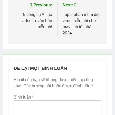
Điều
Previous:
Next:
hướng
9 công cụ AI tạo
Top 8 phần mềm diệt
video từ văn bản
virus miễn phí cho
bài
miễn phí
máy tính tốt nhất
viết
2024
ĐỂ LẠI MỘT BÌNH LUẬN
Email của bạn sẽ không được hiển thị công
khai.
Các trường bắt buộc được đánh dấu
*
Bình luận
*