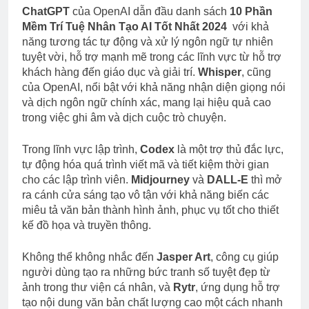
ChatGPT
của OpenAI dẫn đầu danh sách
10 Phần
Mềm Trí Tuệ Nhân Tạo AI Tốt Nhất 2024
với khả
năng tương tác tự động và xử lý ngôn ngữ tự nhiên
tuyệt vời, hỗ trợ mạnh mẽ trong các lĩnh vực từ hỗ trợ
khách hàng đến giáo dục và giải trí.
Whisper
, cũng
của OpenAI, nổi bật với khả năng nhận diện giọng nói
và dịch ngôn ngữ chính xác, mang lại hiệu quả cao
trong việc ghi âm và dịch cuộc trò chuyện.
Trong lĩnh vực lập trình,
Codex
là một trợ thủ đắc lực,
tự động hóa quá trình viết mã và tiết kiệm thời gian
cho các lập trình viên.
Midjourney
và
DALL-E
thì mở
ra cánh cửa sáng tạo vô tận với khả năng biến các
miêu tả văn bản thành hình ảnh, phục vụ tốt cho thiết
kế đồ họa và truyền thông.
Không thể không nhắc đến
Jasper Art
, công cụ giúp
người dùng tạo ra những bức tranh số tuyệt đẹp từ
ảnh trong thư viện cá nhân, và
Rytr
, ứng dụng hỗ trợ
tạo nội dung văn bản chất lượng cao một cách nhanh