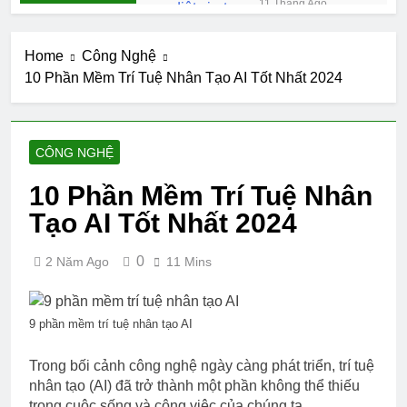
11 Tháng Ago
PHÍ tốt nhất
10 chương trình liên kết
2025
SaaS hàng đầu năm 2025
Home
Công Nghệ
11 Tháng Ago
10 Phần Mềm Trí Tuệ Nhân Tạo AI Tốt Nhất 2024
Top 6 dịch vụ
Hosting tốt nhất hiện
nay
2 Năm Ago
9 khóa học phát
CÔNG NGHỆ
triển bản thân 2024
2 Năm Ago
10 Phần Mềm Trí Tuệ Nhân
7 Công cụ
Tạo AI Tốt Nhất 2024
Marketing Tool hữu
dụng
2 Năm Ago
0
2 Năm Ago
11 Mins
10 AI viết content
miễn phí tốt nhất
2024
2 Năm Ago
Top 8 phần mềm diệt
9 phần mềm trí tuệ nhân tạo AI
virus miễn phí cho
máy tính tốt nhất 2024
2 Năm Ago
Trong bối cảnh công nghệ ngày càng phát triển, trí tuệ
10 Phần Mềm Trí Tuệ
nhân tạo (AI) đã trở thành một phần không thể thiếu
Nhân Tạo AI Tốt
trong cuộc sống và công việc của chúng ta.