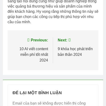
sáng tạo nội dung cũng như giúp doanh nghiệp trong
việc quảng bá thương hiệu và sản phẩm của mình
đến khách hàng. Hy vọng rằng những thông tin này sẽ
giúp bạn chọn các công cụ tiếp thị phù hợp với nhu
cầu của mình.
Điều
Previous:
Next:
hướng
10 AI viết content
9 khóa học phát triển
miễn phí tốt nhất
bản thân 2024
bài
2024
viết
ĐỂ LẠI MỘT BÌNH LUẬN
Email của bạn sẽ không được hiển thị công