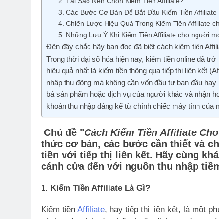
2. Tại Sao Nên Chọn Kiếm Tiền Affiliate?
3. Các Bước Cơ Bản Để Bắt Đầu Kiếm Tiền Affiliate
4. Chiến Lược Hiệu Quả Trong Kiếm Tiền Affiliate c
5. Những Lưu Ý Khi Kiếm Tiền Affiliate cho người m
Đến đây chắc hãy bạn đọc đã biết cách kiếm tiền Affil
Trong thời đại số hóa hiện nay, kiếm tiền online đã 
hiệu quả nhất là kiếm tiền thông qua tiếp thị liên kết (A
nhập thụ động mà không cần vốn đầu tư ban đầu hay p
bá sản phẩm hoặc dịch vụ của người khác và nhận hoa
khoản thu nhập đáng kể từ chính chiếc máy tính của 
Chủ đề "
Cách Kiếm Tiền Affiliate Ch
thức cơ bản, các bước cần thiết và ch
tiền với tiếp thị liên kết. Hãy cùng 
cánh cửa đến với nguồn thu nhập tiề
1. Kiếm Tiền Affiliate Là Gì?
Kiếm tiền
Affiliate
, hay tiếp thị liên kết, là một