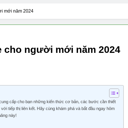
rketing Tool hữu dụng
10 AI viết content miễn
ười mới năm 2024
2 Năm Ago
m diệt virus miễn phí cho máy tính tốt nhất 2024
Trí Tuệ Nhân Tạo AI Tốt Nhất 2024
9 công cụ
2 Năm Ago
ate cho người mới năm 2024
́t hiện văn bản do AI tạo ra tốt nhất năm 2024
cung cấp cho bạn những kiến thức cơ bản, các bước cần thiết
n với tiếp thị liên kết. Hãy cùng khám phá và bắt đầu ngay hôm
năng này!