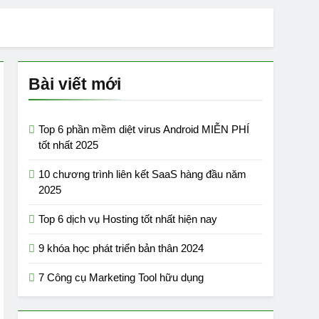
 phí tốt nhất 2024
Bài viết mới
 AI tạo video từ văn bản miễn phí
Top 6 phần mềm diệt virus Android MIỄN PHÍ
tốt nhất 2025
10 chương trình liên kết SaaS hàng đầu năm
2025
Top 6 dịch vụ Hosting tốt nhất hiện nay
9 khóa học phát triển bản thân 2024
7 Công cụ Marketing Tool hữu dụng