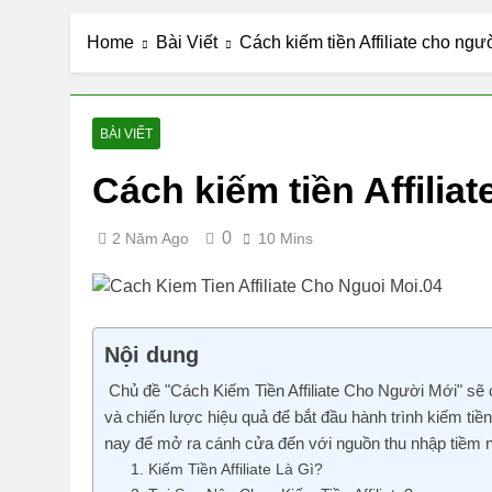
7 Công cụ Ma
Home
Bài Viết
Cách kiếm tiền Affiliate cho ng
2 Năm Ago
Top 8 phần mề
2 Năm Ago
10 Phần Mềm 
BÀI VIẾT
2 Năm Ago
Cách kiếm tiền Affili
5 Công cụ pha
2 Năm Ago
0
2 Năm Ago
10 Mins
Nội dung
Chủ đề "Cách Kiếm Tiền Affiliate Cho Người Mới" sẽ 
và chiến lược hiệu quả để bắt đầu hành trình kiếm tiề
nay để mở ra cánh cửa đến với nguồn thu nhập tiềm 
1. Kiếm Tiền Affiliate Là Gì?