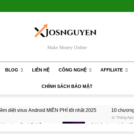
Make Money Online
BLOG
CÔNG NGHỆ
AFFILIATE
LIÊN HỆ
CHÍNH SÁCH BẢO MẬT
ềm diệt virus Android MIỄN PHÍ tốt nhất 2025
10 chương 
11 Tháng Ago
 Hosting tốt nhất hiện nay
9 khóa học phát tri
2 Năm Ago